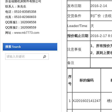
苏金福隆机床附件有限公司
发布日期
2016-2-14
联系人：朱先生
电话：0510-83585358
交货条件
到厂价（含税
传真：0510-82360833
QQ客服1：162008558
Leader/Time
天
QQ客服2：162008559
网址：
www.mb7773.com
报价截止日期
2016-2-17 8:
1
、所有报价
搜索 Search
注意事项
2、原则上要
备注
序
标的编码
号
1
XJ201602141247
槽