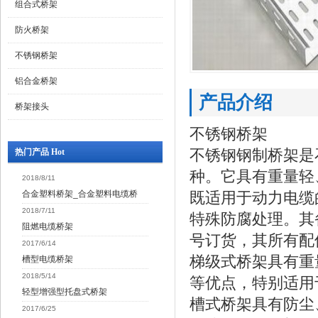
组合式桥架
防火桥架
不锈钢桥架
铝合金桥架
产品介绍
桥架接头
不锈钢桥架
不锈钢钢制桥架是
热门产品 Hot
种。它具有重量轻
2018/8/11
合金塑料桥架_合金塑料电缆桥
既适用于动力电缆
2018/7/11
特殊防腐处理。其
阻燃电缆桥架
号订货，其所有配
2017/6/14
梯级式桥架具有重
槽型电缆桥架
2018/5/14
等优点，特别适
轻型增强型托盘式桥架
槽式桥架具有防尘
2017/6/25