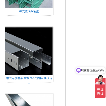
梯式玻璃钢桥架
现在有优惠活动吗
槽式电缆桥架 耐腐蚀不锈钢金属镀锌
电