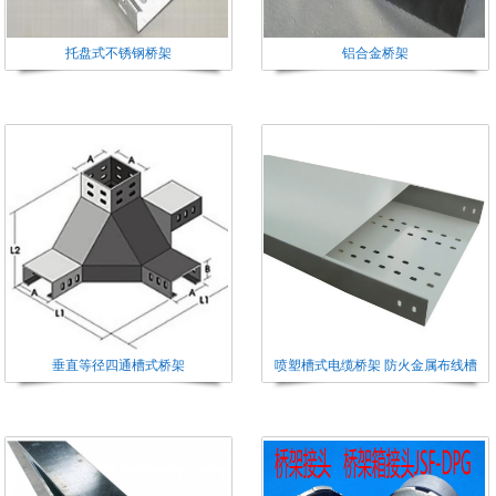
托盘式不锈钢桥架
铝合金桥架
垂直等径四通槽式桥架
喷塑槽式电缆桥架 防火金属布线槽