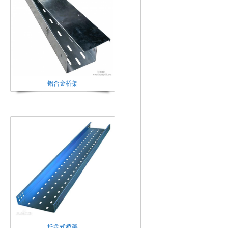
铝合金桥架
托盘式桥架